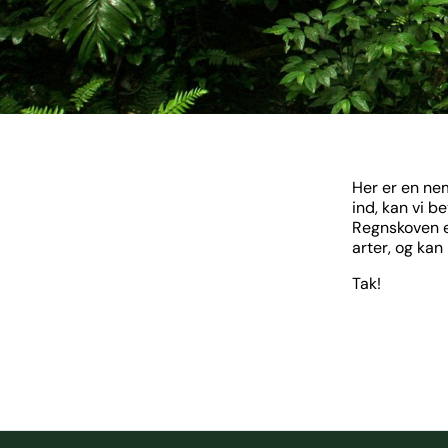
Her er en ne
ind, kan vi b
Regnskoven er
arter, og ka
Tak!