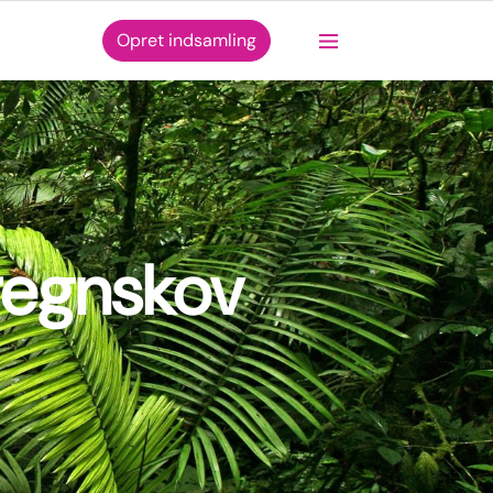
Opret indsamling
regnskov
v