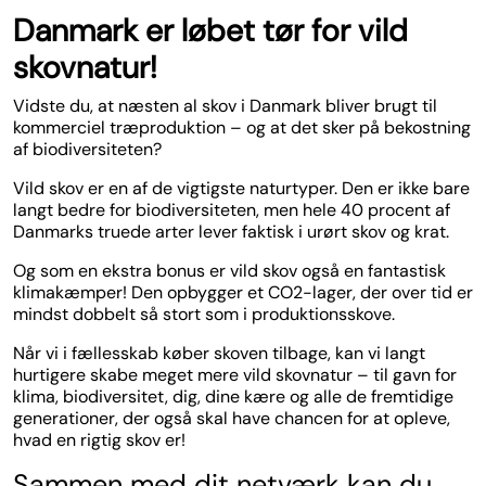
Danmark er løbet tør for vild
skovnatur!
Vidste du, at næsten al skov i Danmark bliver brugt til
kommerciel træproduktion – og at det sker på bekostning
af biodiversiteten?
Vild skov er en af de vigtigste naturtyper. Den er ikke bare
langt bedre for biodiversiteten, men hele 40 procent af
Danmarks truede arter lever faktisk i urørt skov og krat.
Og som en ekstra bonus er vild skov også en fantastisk
klimakæmper! Den opbygger et CO2-lager, der over tid er
mindst dobbelt så stort som i produktionsskove.
Når vi i fællesskab køber skoven tilbage, kan vi langt
hurtigere skabe meget mere vild skovnatur – til gavn for
klima, biodiversitet, dig, dine kære og alle de fremtidige
generationer, der også skal have chancen for at opleve,
hvad en rigtig skov er!
Sammen med dit netværk kan du